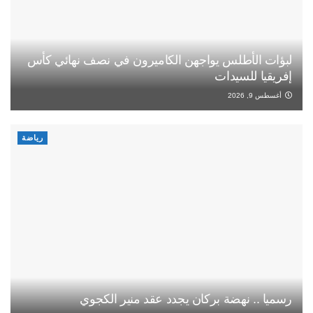
لبؤات الأطلس يواجهن الكاميرون في نصف نهائي كأس
إفريقيا للسيدات
أغسطس 9, 2026
رياضة
رسميا .. نهضة بركان يجدد عقد منير الكجوي