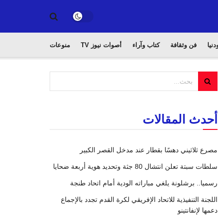
دنيا
فن وثقافة
كتاب وآراء
أصوات نيوز TV
منوعات
أحدث المقالات
مصرع ثلاثيني دهسًا بقطار عند مدخل القصر الكبير
سلطات سبتة تعلن انتشال 80 جثة وتحديد هوية أربعة ضحايا
رسميا.. برشلونة يلغي مباراته الودية أمام اتحاد طنجة
اللجنة التنفيذية للاتحاد الإفريقي لكرة القدم تجدد بالإجماع
دعمها لإنفانتينو