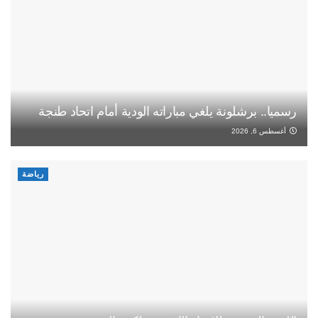
رسميا.. برشلونة يلغي مباراته الودية أمام اتحاد طنجة
أغسطس 6, 2026
رياضة