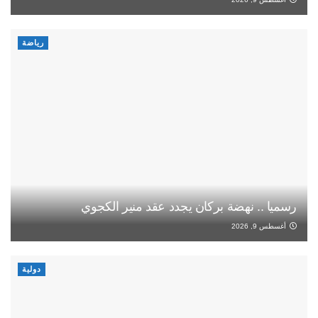
رياضة
رسميا .. نهضة بركان يجدد عقد منير الكجوي
أغسطس 9, 2026
دولية