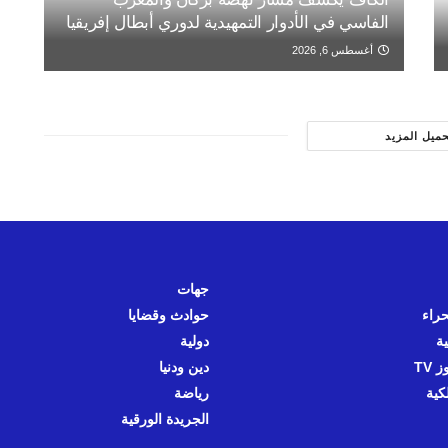
الفاسي في الأدوار التمهيدية لدوري أبطال إفريقيا
أغسطس 6, 2026
حميل المزيد
جهات
حراء
حوادث وقضايا
ية
دولية
 TV
دين ودنيا
كية
رياضة
الجريدة الورقية