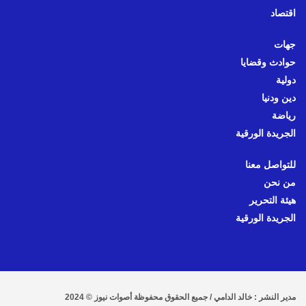
اقتصاد
جهات
حوادث وقضايا
دولية
دين ودنيا
رياضة
الجريدة الورقية
للتواصل معنا
من نحن
هيئة التحرير
الجريدة الورقية
مدير النشر : خالد الدامي / جميع الحقوق محفوظة أصوات نيوز © 2024