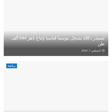
شمندر دكالة يسجل موسما قياسيا بإنتاج ناهز 544 ألف
طن
أغسطس 7, 2026
رياضة