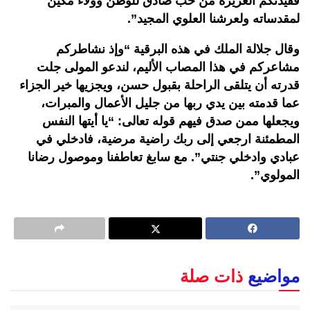
فقيدتكم العزيزة من حب صادق للوطن وولاء مكين
لمقدساته ولعرشنا العلوي المجيد”.
وقال جلالة الملك في هذه البرقية “وإذ نشاطركم
مشاعركم في هذا المصاب الأليم، لندعو المولى جلت
قدرته أن يتلقى الراحلة بقبول حسن، ويجزيها خير الجزاء
عما قدمته بين يدي ربها من جليل الأعمال والمبرات،
ويجعلها ممن صدق فيهم قوله تعالى: “يا أيتها النفس
المطمئنة ارجعي إلى ربك راضية مرضية، فادخلي في
عبادي وادخلي جنتي”. مع سابغ تعاطفنا وموصول رضانا
المولوي”.
مواضيع
ذات صلة