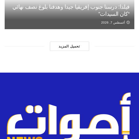
فيلدا: درسنا جنوب إفريقيا جيدا وهدفنا بلوغ نصف نهائي
“كان السيدات”
أغسطس 7, 2026
تحميل المزيد