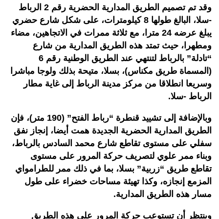
وقد تم تصميم الطريق المدارية الحضرية رقم 2 الرباط
-سلا، البالغ طولها 8 كيلومترات، على شكل شارع حضري
يبلغ عرضه 24 مترا، مع ثلاثة ممرات في الاتجاهين، مضاء
ومطهرا، حيث تمتد هذه الطريق المدارية من شارع
“تادلة” بالرباط لتنتهي عند الطريق الوطنية رقم 6
(المسماة طريق مكناس)، بسلا، متيحة بذلك ولوجا مباشرا
وسريعا انطلاقا من مركز مدينة الرباط إلى غاية مطار
الرباط -سلا.
وبالإضافة إلى تشييد قنطرة “رباط الفتح” (190 متر)، فإن
الطريق المدارية الحضرية الجديدة همت أيضا، إنجاز نفق
سفلي على مستوى تقاطع شارع محمد السادس بالرباط،
وبناء ممر علوي لتصريف حركة المرور على مستوى
تقاطع طريق “زربية” بسلا، بما في ذلك ممر للطرامواي
المزمع إنجازه، وكذا تهيئة مساحات خضراء على طول
مسار هذه الطريق المدارية.
وينتظر أن تستوعب حركة المرور على هذه الطريق