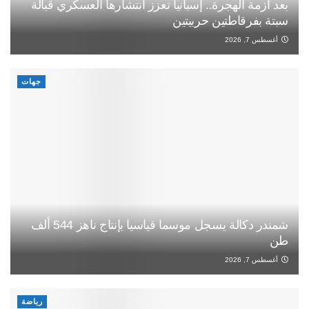
بعد أزمة الهجرة.. إسبانيا تعزز انتشارها العسكري قبالة
سبتة بفرقاطتين حربيتين
أغسطس 7, 2026
جهات
شمندر دكالة يسجل موسما قياسيا بإنتاج ناهز 544 ألف
طن
أغسطس 7, 2026
رياضة