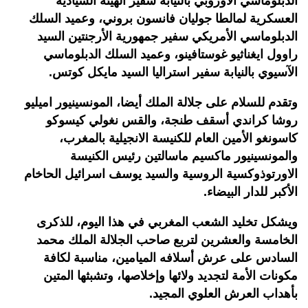
الدبلوماسي الأوروبي بالنيابة سفير الهيئة السيادية
العسكرية لمالطا جوليان فانسون بروني، وعميد السلك
الدبلوماسي الأمريكي سفير جمهورية الأرجنتين السيد
راوول ايغناثيو غوستافينو، وعميد السلك الدبلوماسي
الآسيوي بالنيابة سفير استراليا السيد مايكل كوتس.
وتقدم للسلام على جلالة الملك أيضا، المونسينيور اميليو
روشا كراندي أسقف طنجة، والقس نغولي كيسوكو
كاسونغو الأمين العام للكنيسة الانجيلية بالمغرب،
والمونسينيور ماكسيم ماسالتين رئيس الكنيسة
الاورتوذوكسية الروسية والسيد يوسف اسرائيل الحاخام
الأكبر للدار البيضاء.
ويشكل تخليد الشعب المغربي في هذا اليوم، للذكرى
الخامسة والعشرين لتربع صاحب الجلالة الملك محمد
السادس على عرش أسلافه الميامين، مناسبة لكافة
مكونات الأمة لتجديد ولائها وإخلاصها، وتشبثها المتين
بأهداب العرش العلوي المجيد.