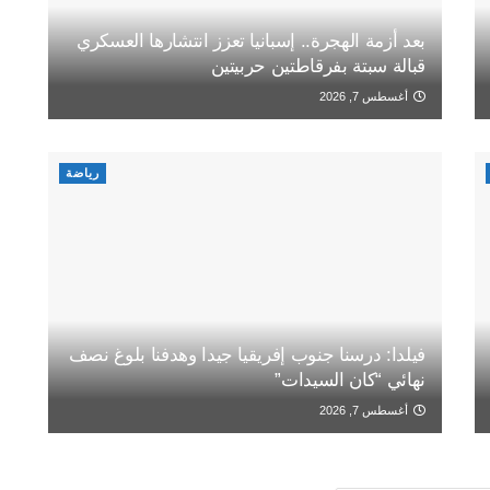
بعد أزمة الهجرة.. إسبانيا تعزز انتشارها العسكري
قبالة سبتة بفرقاطتين حربيتين
أغسطس 7, 2026
رياضة
فيلدا: درسنا جنوب إفريقيا جيدا وهدفنا بلوغ نصف
نهائي “كان السيدات”
أغسطس 7, 2026