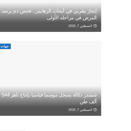
إنجاز مغربي في أبحاث الزهايمر.. فحص دم يرصد
المرض في مراحله الأولى
أغسطس 7, 2026
جهات
شمندر دكالة يسجل موسما قياسيا بإنتاج ناهز 544
ألف طن
أغسطس 7, 2026