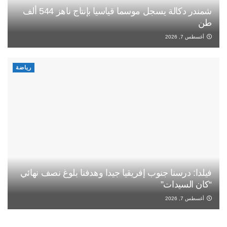
شمندر دكالة يسجل موسما قياسيا بإنتاج ناهز 544 ألف
طن
أغسطس 7, 2026
رياضة
فيلدا: درسنا جنوب إفريقيا جيدا وهدفنا بلوغ نصف نهائي
“كان السيدات”
أغسطس 7, 2026