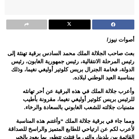
أصوات نيوز/
بعث صاحب الجلالة الملك محمد السادس برقية تهنئة إلى
رئيس المرحلة الانتقالية، رئيس جمهورية الغابون، رئيس
الدولة، فخامة الجنرال بريس كلوتير أوليغي نغيما، وذلك
بمناسبة العيد الوطني لبلاده.
وأعرب جلالة الملك في هذه البرقية عن أحر تهانئه
للرئيس بريس كلوتير أوليغي نغيما، مقرونة بأطيب
متمنيات جلالته للشعب الغابوني بالسعادة والرخاء.
ومما جاء في برقية جلالة الملك “وأغتنم هذه المناسبة
لأعرب لكم عن ارتياحي للطابع المتميز والراسخ للصداقة
القائمة بين بلدينا، والتي ما فتئت تتطور بما يعود بالخير