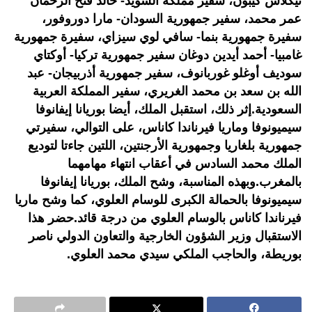
نيكلاس كيبون، سفير مملكة السويد- خالد فتح الرحمان
عمر محمد، سفير جمهورية السودان- مارا دوروفور،
سفيرة جمهورية بنما- سافي لوي سيزاي، سفيرة جمهورية
غامبيا- أحمد أيدين دوغان سفير جمهورية تركيا- أوكتاي
سوديف أوغلو غوربانوف، سفير جمهورية أذربيجان- عبد
الله بن سعد بن محمد الغريري، سفير المملكة العربية
السعودية.إثر ذلك، استقبل الملك، أيضا بوريانا إيفانوفا
سيميونوفا وماريا فيرناندا كاناس، على التوالي، سفيرتي
جمهورية بلغاريا وجمهورية الأرجنتين، اللتين جاءتا لتوديع
الملك محمد السادس في أعقاب انتهاء مهامهما
بالمغرب.وبهذه المناسبة، وشح الملك، بوريانا إيفانوفا
سيميونوفا بالحمالة الكبرى للوسام العلوي، كما وشح ماريا
فيرناندا كاناس بالوسام العلوي من درجة قائد.حضر هذا
الاستقبال وزير الشؤون الخارجية والتعاون الدولي ناصر
بوريطة، والحاجب الملكي سيدي محمد العلوي.