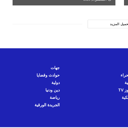
حميل المزيد
جهات
حراء
حوادث وقضايا
ية
دولية
 TV
دين ودنيا
كية
رياضة
الجريدة الورقية