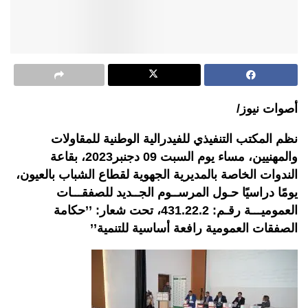
أصوات نيوز/
نظم المكتب التنفيذي للفيدرالية الوطنية للمقاولات
والمهنيين، مساء يوم السبت 09 دجنبر2023، بقاعة
الندوات الخاصة بالمديرية الجهوية لقطاع الشباب بالعيون،
يومًا دراسيًا حـول المرســوم الجــديد للصفقـــات
العموميـــة رقـم: 431.22.2، تحت شعار: ’’حكامة
الصفقات العمومية رافعة أساسية للتنمية’’