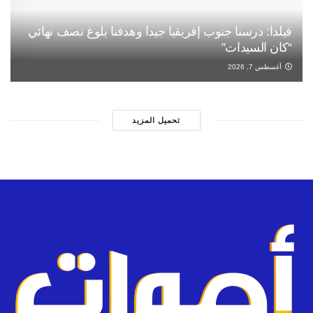
فيلدا: درسنا جنوب إفريقيا جيدا وهدفنا بلوغ نصف نهائي
“كان السيدات”
أغسطس 7, 2026
تحميل المزيد