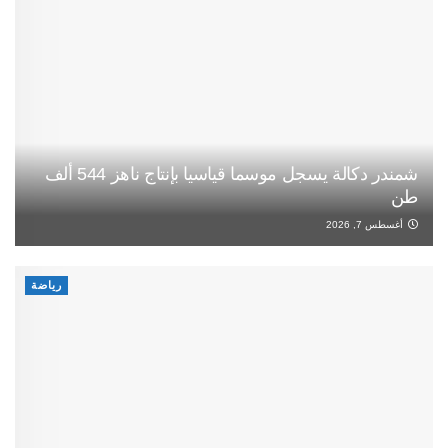
شمندر دكالة يسجل موسما قياسيا بإنتاج ناهز 544 ألف
طن
أغسطس 7, 2026
رياضة