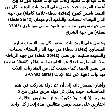
ثلاث ميداليات ذهبية وثلاث ميداليات فضية موزعة بين
أعضاء الفريق، حيث حصل على الميداليات الذهبية كل من
التلميذ ياسين كموح (42/42 نقطة-علامة كاملة) من جهة
الدار البيضاء- سطات، والتلميذ آدم مهدان (35/42 نقطة)
من جهة سوس- ماسة، والتلميذ سامي موساوي (33/42
نقطة) من جهة الشرق.
وحصل على الميداليات الفضية كل من التلميذة سارة
المسناوي (31/42 نقطة) من جهة الدار البيضاء- سطات،
والتلميذة سكينة البرانصي (30/42 نقطة) من جهة الرباط-
سلا- القنيطرة، فضلا عن التلميذة لينة شاكر (30/42 نقطة)
من نفس الجهة. كما حصدت كل من المتباريات الثلاث
ميداليات ذهبية عن فئة الإناث (PAMO Girls).
وأشار المصدر ذاته إلى أن 27 دولة شاركت في هذه
المنافسات، حيث يمثل كل دولة فريق مكون من 6
متبارين (3 إناث و3 ذكور)، يجتاز المتبارون، خلالها،
اختبارين على مدى يومين متتاليين، مدة إنجاز كل واحد