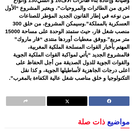
وصيانة وإعادة بناء طائرات الاف16 و السي130 وأنواع
اخرى من الطائرات والمروحيات”، ويعتبر المشروع “الأول
من نوعه في إطار القانون الجديد المؤطر للصناعات
العسكرية بالمملكة”.وسيمكن المشروع، من خلق 300
منصب شغل قار، حيث ستمتد الوحدة على مساحة 15000
متر مربع”.ووفق معطيات أوردها منتدى “فار ماروك”
المهتم بأخبار القوات المسلحة الملكية المغربية،
فالمشروع الجديد “يأتي لمواكبة القوات الملكية الجوية
والقوات الجوية للدول الصديقة من أجل الحفاظ على
اعلى درجات الجاهزية لأساطيلها الجوية، و كذا نقل
التكنولوجيا و خلق مناصب شغل عالية الكفاءة بالمغرب”.
مواضيع
ذات صلة