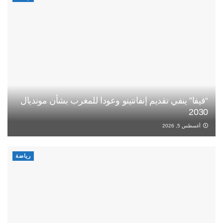
“فيفا” ينفي تقديم إنفانتينو وعودا للمغرب بشأن مونديال
2030
أغسطس 5, 2026
رياضة