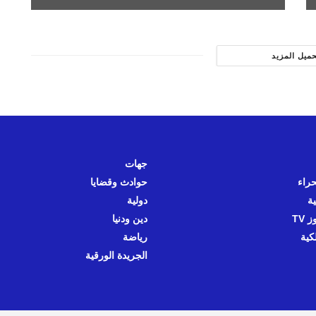
حميل المزيد
جهات
حراء
حوادث وقضايا
ية
دولية
 TV
دين ودنيا
كية
رياضة
الجريدة الورقية