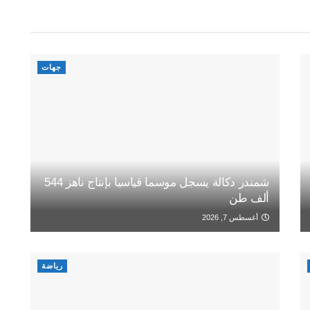
جهات
شمندر دكالة يسجل موسما قياسيا بإنتاج ناهز 544
ألف طن
أغسطس 7, 2026
رياضة