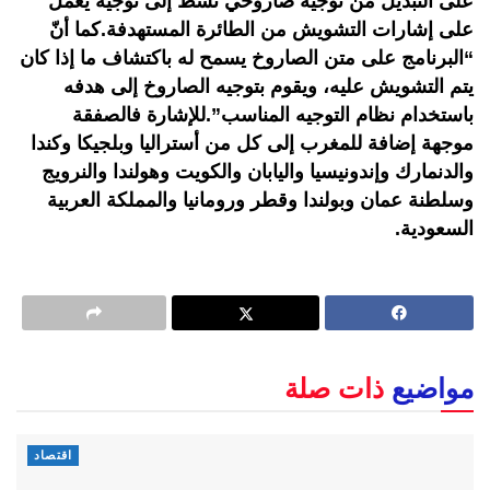
على التبديل من توجيه صاروخي نشط إلى توجيه يعمل
على إشارات التشويش من الطائرة المستهدفة.كما أنّ
“البرنامج على متن الصاروخ يسمح له باكتشاف ما إذا كان
يتم التشويش عليه، ويقوم بتوجيه الصاروخ إلى هدفه
باستخدام نظام التوجيه المناسب”.للإشارة فالصفقة
موجهة إضافة للمغرب إلى كل من أستراليا وبلجيكا وكندا
والدنمارك وإندونيسيا واليابان والكويت وهولندا والنرويج
وسلطنة عمان وبولندا وقطر ورومانيا والمملكة العربية
السعودية.
مواضيع
ذات صلة
اقتصاد