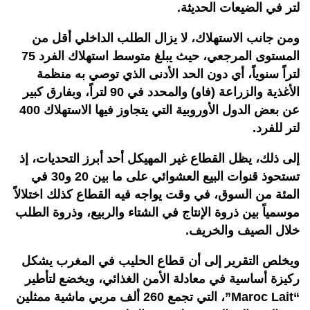
لتر في الضيعات الحديثة.
ومن جانب الاستهلاك، لا يزال الطلب الداخلي أقل من
المستوى المرجعي، حيث يبلغ متوسط استهلاك الفرد 75
لتراً سنوياً، أي دون الحد الأدنى الذي توصي به منظمة
الأغذية والزراعة (فاو) والمحدد في 90 لتراً، وبفارق كبير
عن بعض الدول الأوروبية التي يتجاوز فيها الاستهلاك 400
لتر للفرد.
إلى ذلك، يظل القطاع غير المهيكل أحد أبرز التحديات، إذ
تستحوذ قنوات البيع العشوائي على ما بين 20 و30 في
المئة من السوق، في وقت يواجه فيه القطاع كذلك اختلالاً
موسمياً بين ذروة الإنتاج في الشتاء والربيع، وذروة الطلب
خلال الصيف والخريف.
ويخلص التقرير إلى أن قطاع الحليب في المغرب يشكل
ركيزة أساسية في معادلة الأمن الغذائي، ويخضع لتأطير
“Maroc Lait”، التي تجمع 260 ألف مربي ماشية ممثلين