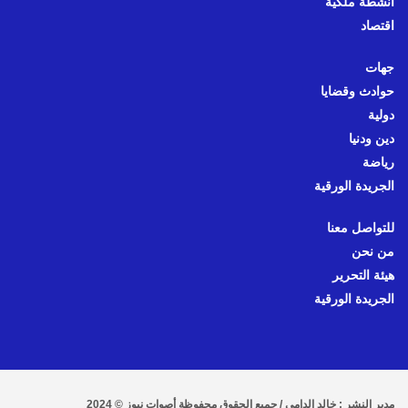
أنشطة ملكية
اقتصاد
جهات
حوادث وقضايا
دولية
دين ودنيا
رياضة
الجريدة الورقية
للتواصل معنا
من نحن
هيئة التحرير
الجريدة الورقية
مدير النشر : خالد الدامي / جميع الحقوق محفوظة أصوات نيوز © 2024