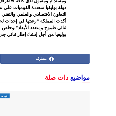
ومستدام ومقبول لدى كافة الأطراف
أكدت المملكة “رغبتها في إحداث لج
ثنائي طموح ومتعدد الأبعاد”.وخلص ال
بوليفيا من أجل إنشاء إطار ثنائي جدي
مشاركة
مواضيع
ذات صلة
جهات