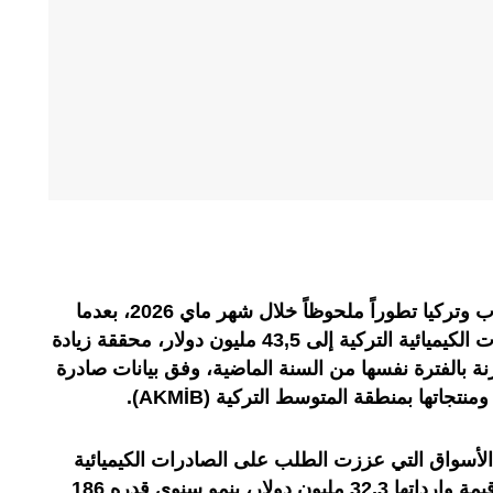
سجلت المبادلات التجارية بين المغرب وتركيا تطوراً ملحوظاً خلال شهر ماي 2026، بعدما
ارتفعت واردات المملكة من المنتجات الكيميائية التركية إلى 43,5 مليون دولار، محققة زيادة
 في المائة مقارنة بالفترة نفسها من السنة الماضية، وفق بيانات صادرة
منتجاتها بمنطقة المتوسط التركية (
AKMİB
).
 الأسواق التي عززت الطلب على الصادرات الكيميائية
التركية إلى جانب مصر، التي بلغت قيمة وارداتها 32,3 مليون دولار، بنمو سنوي قدره 186