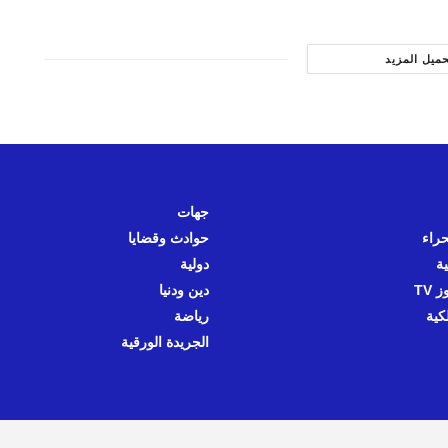
حميل المزيد
جهات
حراء
حوادث وقضايا
ية
دولية
 TV
دين ودنيا
كية
رياضة
الجريدة الورقية