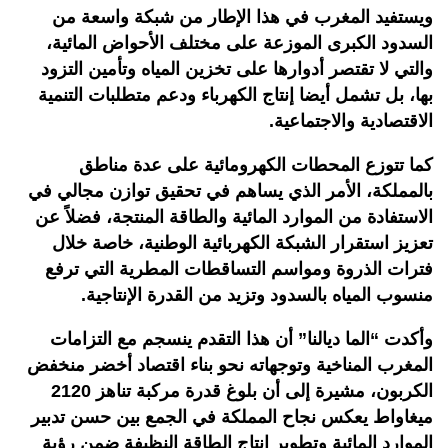
ويستفيد المغرب في هذا الإطار من شبكة واسعة من
السدود الكبرى الموزعة على مختلف الأحواض المائية،
والتي لا تقتصر أدوارها على تخزين المياه وتأمين التزود
بها، بل تشمل أيضا إنتاج الكهرباء ودعم متطلبات التنمية
الاقتصادية والاجتماعية.
كما تتوزع المحطات الكهرومائية على عدة مناطق
بالمملكة، الأمر الذي يساهم في تحقيق توازن مجالي في
الاستفادة من الموارد المائية والطاقة المنتجة، فضلاً عن
تعزيز استقرار الشبكة الكهربائية الوطنية، خاصة خلال
فترات الذروة ومواسم التساقطات المطرية التي ترفع
منسوب المياه بالسدود وتزيد من القدرة الإنتاجية.
وأكدت “الما ديالنا” أن هذا التقدم ينسجم مع التزامات
المغرب المناخية وتوجهاته نحو بناء اقتصاد أخضر منخفض
الكربون، مشيرة إلى أن بلوغ قدرة مركبة تناهز 2120
ميغاواط يعكس نجاح المملكة في الجمع بين حسن تدبير
الموارد المائية وتطوير إنتاج الطاقة النظيفة ضمن رؤية