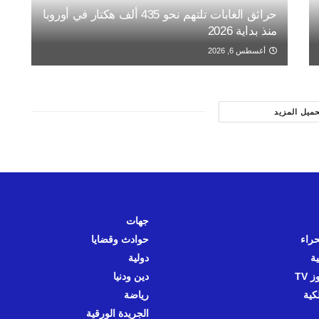
حرائق الغابات تلتهم نحو 435 ألف هكتار في أوروبا
منذ بداية 2026
أغسطس 6, 2026
حميل المزيد
جهات
حراء
حوادث وقضايا
ية
دولية
 TV
دين ودنيا
كية
رياضة
الجريدة الورقية