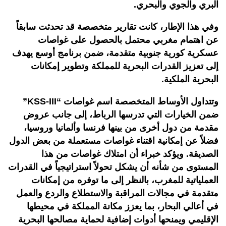
البري والجوي والبحري.
وفي هذا الإطار، كانت تقارير متخصصة قد تحدثت سابقاً
عن اهتمام مغربي محتمل بالحصول على غواصات
عسكرية كورية جنوبية متقدمة، ضمن برنامج أوسع يهدف
إلى تعزيز القدرات البحرية للمملكة وتطوير إمكانات
البحرية الملكية.
وتتداول الأوساط المتخصصة اسم غواصات “KSS-III”
ضمن الخيارات التي تدرسها الرباط، إلى جانب عروض
مقدمة من دول أخرى من بينها فرنسا وألمانيا وروسيا،
فضلاً عن إمكانية اقتناء غواصات مستعملة من بعض الدول
الصديقة. ويؤكد خبراء أن امتلاك غواصات من هذا
المستوى من شأنه أن يشكل تحولاً استراتيجياً في القدرات
العملياتية للمغرب، بالنظر إلى ما توفره من إمكانات
متقدمة في مجالات المراقبة والاستطلاع والردع والعمل
في أعالي البحار، بما يعزز مكانة المملكة في محيطها
الإقليمي ويمنحها أدوات إضافية لحماية مصالحها البحرية