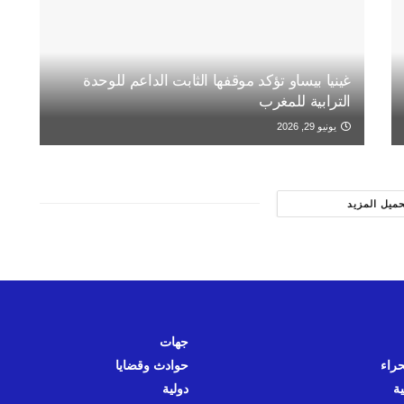
غينيا بيساو تؤكد موقفها الثابت الداعم للوحدة
الترابية للمغرب
يونيو 29, 2026
حميل المزيد
جهات
حراء
حوادث وقضايا
ية
دولية