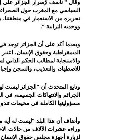
وقال " نأسف لإصرار الجزائر على إف
السياسي مع المغرب حول الصحراء ال
تحريره من الاستعمار في منطقتنا، ه
ووحدته الترابية ".
وبعدما أكد على أن الجزائر توجد ف
الديمقراطية وحقوق الإنسان، اعتبر 
والاستجابة لمطالب الحكم الذاتي لس
للاضطهاد، والتعذيب، والسجن وإجبا
وتابع المتحدث أن "الجزائر ليست ل
الجرائم والانتهاكات الجسيمة، في 
مسؤوليتها الكاملة في مخيمات تندو
وأضاف أن هذا البلد "ليست له أية 
وراءه عشرات الآلاف من حالات الاخ
لزيارة أجهزة مجلس حقوق الإنسان ل