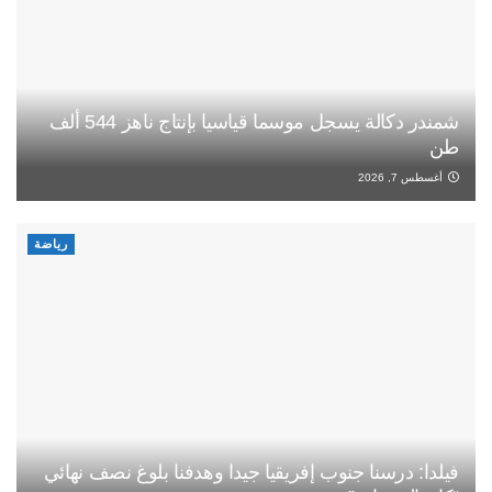
شمندر دكالة يسجل موسما قياسيا بإنتاج ناهز 544 ألف
طن
أغسطس 7, 2026
رياضة
فيلدا: درسنا جنوب إفريقيا جيدا وهدفنا بلوغ نصف نهائي