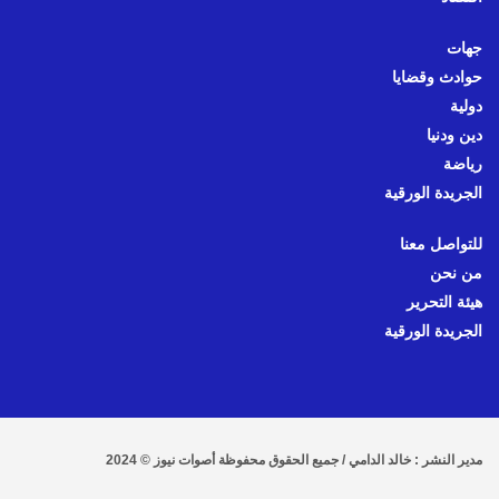
جهات
حوادث وقضايا
دولية
دين ودنيا
رياضة
الجريدة الورقية
للتواصل معنا
من نحن
هيئة التحرير
الجريدة الورقية
مدير النشر : خالد الدامي / جميع الحقوق محفوظة أصوات نيوز © 2024