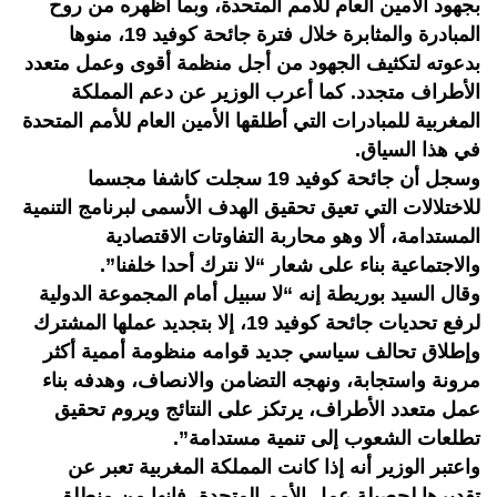
بجهود الأمين العام للأمم المتحدة، وبما أظهره من روح
المبادرة والمثابرة خلال فترة جائحة كوفيد 19، منوها
بدعوته لتكثيف الجهود من أجل منظمة أقوى وعمل متعدد
الأطراف متجدد. كما أعرب الوزير عن دعم المملكة
المغربية للمبادرات التي أطلقها الأمين العام للأمم المتحدة
في هذا السياق.
وسجل أن جائحة كوفيد 19 سجلت كاشفا مجسما
للاختلالات التي تعيق تحقيق الهدف الأسمى لبرنامج التنمية
المستدامة، ألا وهو محاربة التفاوتات الاقتصادية
والاجتماعية بناء على شعار “لا نترك أحدا خلفنا”.
وقال السيد بوريطة إنه “لا سبيل أمام المجموعة الدولية
لرفع تحديات جائحة كوفيد 19، إلا بتجديد عملها المشترك
وإطلاق تحالف سياسي جديد قوامه منظومة أممية أكثر
مرونة واستجابة، ونهجه التضامن والانصاف، وهدفه بناء
عمل متعدد الأطراف، يرتكز على النتائج ويروم تحقيق
تطلعات الشعوب إلى تنمية مستدامة”.
واعتبر الوزير أنه إذا كانت المملكة المغربية تعبر عن
تقديرها لحصيلة عمل الأمم المتحدة، فإنها من منطلق