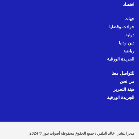
اقتصاد
جهات
حوادث وقضايا
دولية
دين ودنيا
رياضة
الجريدة الورقية
للتواصل معنا
من نحن
هيئة التحرير
الجريدة الورقية
مدير النشر : خالد الدامي / جميع الحقوق محفوظة أصوات نيوز © 2024