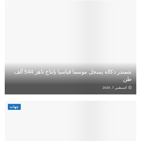
شمندر دكالة يسجل موسما قياسيا بإنتاج ناهز 544 ألف
طن
أغسطس 7, 2026
جهات