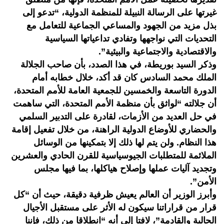
غيرتها على الرسالة النبيلة للمنظمة الدولية، “تدعو إلى
بذل مزيد من الجهود والمساعي الجماعية للتعامل مع
التحديات التي نواجهها وتفادي تداعياتها السياسية
والاقتصادية والاجتماعية والبيئية”.
وذكر السيد بوريطة، في هذا الصدد، بأن صاحب الجلالة
الملك محمد السادس كان قد أكد، خلال خطابه أمام
الدورة التاسعة والخمسين للجمعية العامة للأمم المتحدة،
أن جلالته “لواثق بأن منظمة الأمم المتحدة، التي ساهمت
في حل العديد من الأزمات، لقادرة على التدبير السلمي
والحضاري للأوضاع الدولية الراهنة، من خلال تفعيل إقامة
هذا النظام. ولن يتم لها ذلك إلا بتمكينها من الوسائل
الملائمة للمتطلبات الجيوسياسية للقرن الحادي والعشرين
وتجديد آليات عملها وإصلاح هياكلها، بما فيها مجلس
الأمن”.
وأبرز الوزير أن العالم يعيش ظرفية دقيقة، حيث أن “كل
قرار من قراراتنا سيكون له الأثر على مستقبل الأجيال
الحالية والقادمة”، لافتا إلى أنه “انطلاقا من ذلك، فإننا