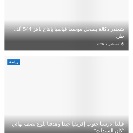
شمندر دكالة يسجل موسما قياسيا بإنتاج ناهز 544 ألف
طن
أغسطس 7, 2026
رياضة
فيلدا: درسنا جنوب إفريقيا جيدا وهدفنا بلوغ نصف نهائي
“كان السيدات”