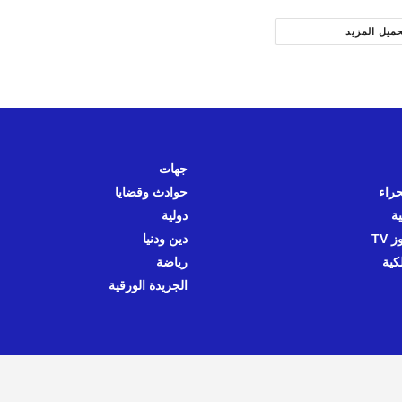
حميل المزيد
جهات
حراء
حوادث وقضايا
ية
دولية
 TV
دين ودنيا
كية
رياضة
الجريدة الورقية