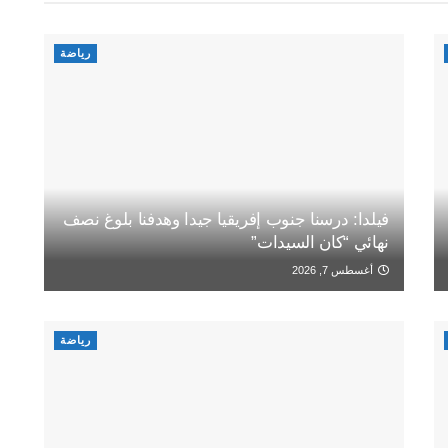
رياضة
فيلدا: درسنا جنوب إفريقيا جيدا وهدفنا بلوغ نصف
نهائي “كان السيدات”
أغسطس 7, 2026
رياضة