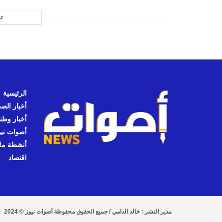
ت
الرئيسية
أخبار الص
أخبار وطن
أصوات نيوز
أنشطة مل
اقتصاد
مدير النشر : خالد الدامي / جميع الحقوق محفوظة أصوات نيوز © 2024