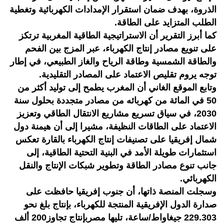
الذروة، بهدف ضمان استقرار الإمدادات الكهربائية وتغطية
الطلب المتزايد على الطاقة.
كما أبرز التقرير أن الاستراتيجية الطاقية المغربية ترتكز
على تنويع مصادر إنتاج الكهرباء، عبر المزج بين الفحم
والطاقة الشمسية وطاقة الرياح والغاز الطبيعي، في إطار
توجه يروم تقليص الاعتماد على المصادر التقليدية.
وتابع الموقع الغاني أن المغرب يطمح إلى توليد أكثر من
50 في المائة من كهربائه من مصادر متجددة بحلول سنة
2030، في سياق تسريع مشاريع الانتقال الطاقي وتعزيز
الاعتماد على الطاقات النظيفة، مشيرا إلى أن هيمنة دول
شمال إفريقيا على تصنيفات إنتاج الكهرباء بالقارة تعكس
استثمارات طويلة الأمد في البنية التحتية الطاقية، إلى
جانب تنوع مصادر الطاقة وتطوير شبكات الإنتاج والنقل
الكهربائي.
وسجلت المنصة ذاتها، أن جنوب إفريقيا حافظت على
صدارة الدول الإفريقية المنتجة للكهرباء، بإنتاج بلغ نحو
229.303 جيغاواط/ساعة، تليها مصربإنتاج تجاوز200 ألف