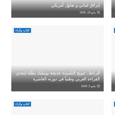
إنزلاق لبناني و تفاؤل أمريكي
مايو 18, 2026
كتاب وآراء
الرباط.. تتويج التلميذة خديجة بومليك بطلة لتحدي
القراءة العربي وطنياً في دورته العاشرة
مايو 5, 2026
كتاب وآراء