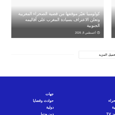
كولومبيا تغيّر موقفها من قضية الصحراء المغربية
وتعلن الاعتراف بسيادة المغرب على أقاليمه
الجنوبية
أغسطس 8, 2026
حميل المزيد
جهات
حراء
حوادث وقضايا
ية
دولية
 TV
دين ودنيا