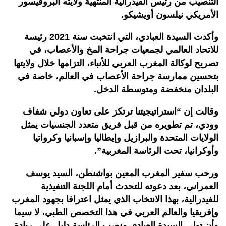
التنصيب من رئيس الفيدرالية المنتهية ولايته البروفيسور
الأمريكي نيلسون أويشيكو.
وأكدت السيدة العبادي، التي انتخبت سنة 2021 رئيسة
للاتحاد العالمي لجمعيات جراحة المخ والأعصاب، في
تصريح لوكالة المغرب العربي للأنباء، التزامها خلال ولايتها
بتحسين ممارسة جراحة الأعصاب في العالم، خاصة في
البلدان منخفضة ومتوسطة الدخل.
وقالت إن “استراتيجيتنا ترتكز على تعاون دولي شفاف
وودي، تم تطويره من قبل فريق متعدد الجنسيات يمثل
الولايات المتحدة والبرازيل وإيطاليا وإسبانيا وكرواتيا
وأوكرانيا، تحت الرئاسة المغربية”.
ورحب سفير المغرب المعين بواشنطن، السيد يوسف
العمراني، بعد دعوته للتحدث أمام اللجنة التنفيذية
للفيدرالية، بهذا الانتخاب الذي يمثل اعترافا بجهود المغرب
وإفريقيا والعالم العربي في هذا التخصص الطبي، لا سيما
وأن تولي السيدة العبادي منصب الرئاسة دليل على ريادة