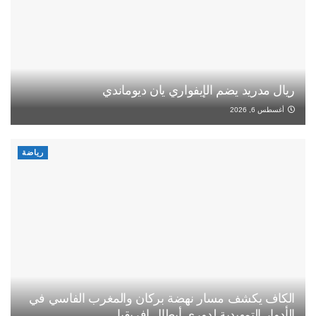
ريال مدريد يضم الإيفواري يان ديوماندي
أغسطس 6, 2026
رياضة
الكاف يكشف مسار نهضة بركان والمغرب الفاسي في
الأدوار التمهيدية لدوري أبطال إفريقيا