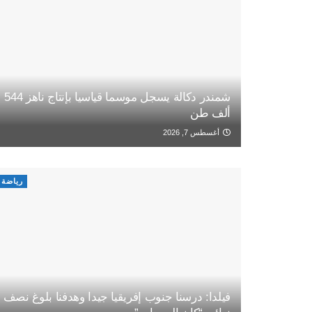
شمندر دكالة يسجل موسما قياسيا بإنتاج ناهز 544
ألف طن
أغسطس 7, 2026
رياضة
فيلدا: درسنا جنوب إفريقيا جيدا وهدفنا بلوغ نصف