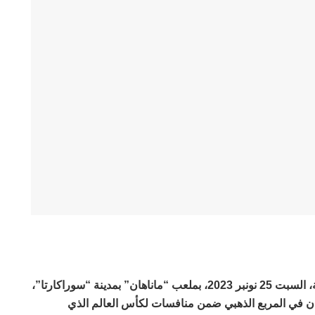
يلتقي المنتخب المغربي لأقل من 17 سنة، السبت 25 نونبر 2023، بملعب “ماناهان” بمدينة “سوراكارتا”،
ان في المربع الذهبي ضمن منافسات لكأس العالم الذي