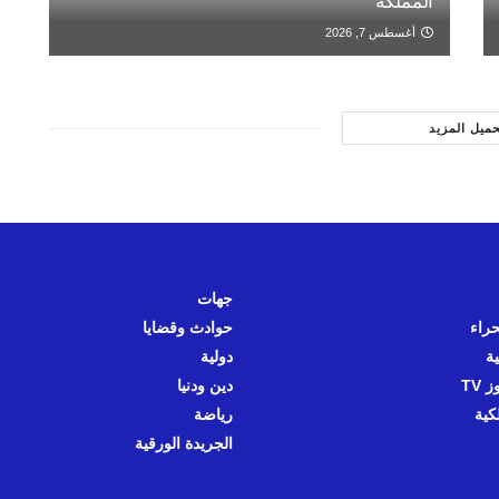
المملكة
أغسطس 7, 2026
حميل المزيد
جهات
حراء
حوادث وقضايا
ية
دولية
 TV
دين ودنيا
كية
رياضة
الجريدة الورقية