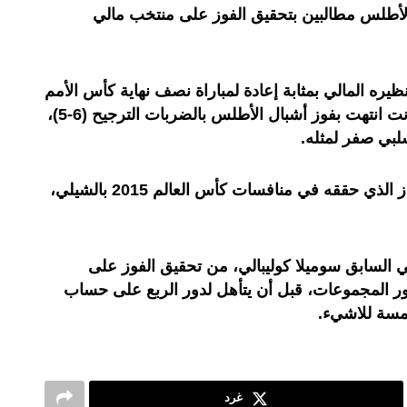
لأطلس مطالبين بتحقيق الفوز على منتخب مالي
ظيره المالي بمثابة إعادة لمباراة نصف نهاية كأس الأمم
الإفريقية في ماي الماضي، والتي كانت انتهت بفوز أشبال الأطلس بالضربات الترجيح (6-5)،
سلبي صفر لمثله.
ويطمح المنتخب المالي لتكرار الإنجاز الذي حققه في منافسات كأس العالم 2015 بالشيلي،
لي السابق سوميلا كوليبالي، من تحقيق الفوز على
(3-0)، وكندا (5-1) في دور المجموعات، قبل أن يتأهل لدور الربع على حساب
مسة للاشيء.
غرد