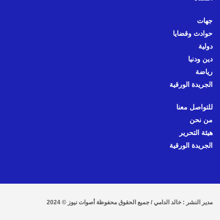
جهات
حوادث وقضايا
دولية
دين ودنيا
رياضة
الجريدة الورقية
للتواصل معنا
من نحن
هيئة التحرير
الجريدة الورقية
مدير النشر : خالد الدامي / جميع الحقوق محفوظة أصوات نيوز © 2024