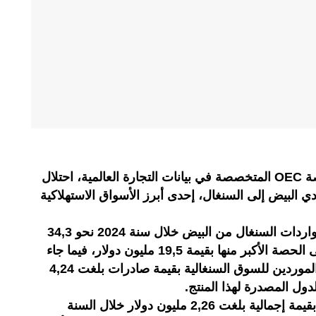
كشفت بيانات حديثة صادرة عن منصة OEC المتخصصة في بيانات التجارة العالمية، احتلال
ي البيض إلى السنغال، إحدى أبرز الأسواق الاستهلاكية
وبحسب المنصة المتخصصة، بلغت واردات السنغال من البيض خلال سنة 2024 نحو 34,3
مليون دولار، استحوذت البرازيل على الحصة الأكبر منها بقيمة 19,5 مليون دولار، فيما جاء
المغرب في المرتبة الثالثة بين أكبر الموردين للسوق السنغالية بقيمة صادرات بلغت 4,24
دول المصدرة لهذا المنتج.
وفي المقابل، صدّرت السنغال بيضا بقيمة إجمالية بلغت 2,26 مليون دولار خلال السنة