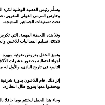
وسلّم رئيس العصبة الوطنية لكرة ال
وحارس المرمى الدولي المغربي، ص
تحت تصفيقات الجماهير المبتهجة.
2026، تسليم الميداليات للاعبين والطاقم التقني، وكذا للأطقم الطبية والإدارية والمسيرة.
وتميز الحفل بعروض ضوئية مبهرة، 
أجواء احتفالية بحضور عشرات الآلا
التاسع في تاريخ النادي، والأول له منذ سن
إثر ذلك، قام اللاعبون بدورة شرفية 
ويحتفلوا معها بتتويج طال انتظاره.
وجاء هذا الحفل ليختتم يوما حافلا 