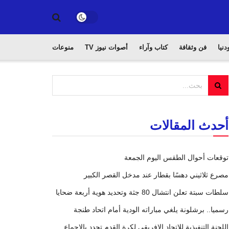
دنيا
فن وثقافة
كتاب وآراء
أصوات نيوز TV
منوعات
أحدث المقالات
توقعات أحوال الطقس اليوم الجمعة
مصرع ثلاثيني دهسًا بقطار عند مدخل القصر الكبير
سلطات سبتة تعلن انتشال 80 جثة وتحديد هوية أربعة ضحايا
رسميا.. برشلونة يلغي مباراته الودية أمام اتحاد طنجة
اللجنة التنفيذية للاتحاد الإفريقي لكرة القدم تجدد بالإجماع