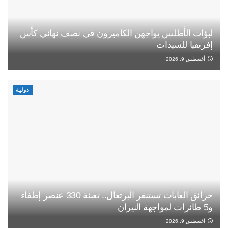
لبؤات الأطلس يواجهن الكاميرون في نصف نهائي كأس
إفريقيا للسيدات
أغسطس 9, 2026
دولية
حرائق الغابات تستنفر البرتغال.. تعبئة 330 عنصر إطفاء
و5 طائرات لمواجهة النيران
أغسطس 9, 2026