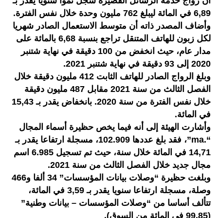
أن رواج خدمة الرسائل القصيرة سجل نموا سنويا يقدر بـ
6,89 في المائة ليبلغ 762 مليون وحدة خلال نفس الفترة.
وأضاف المصدر ذاته أن متوسط الاستعمال الصادر شهريا
لكل زبون للهاتف المتنقل تراجع بنسبة 6,68 بالمائة على
مدار عام، حيث انخفض من 100 دقيقة في نهاية شتنبر
2020 إلى 93 دقيقة في نهاية شتنبر 2021.
وبلغ الرواج الصادر للهاتف الثابت 412 مليون دقيقة خلال
الفصل الثالث من سنة 2021 مقابل 487 مليون دقيقة
خلال نفس الفترة من سنة 2020. بانخفاض يقدر بـ 15,43
في المائة.
وأشارت الهيئة إلى أنه فيما يخص حظيرة أسماء المجال
“.ma”، فقد بلغ عددها 102.909، مسجلة ارتفاعا يقدر بـ
14,71 في المائة خلال سنة، حيث تم تسجيل 6.985 اسم
مجال جديد خلال الفصل الثالث من سنة 2021.
وبلغت حظيرة “وصلات بيانات المؤسسات” 34 ألفا و466
وصلة، مسجلة ارتفاعا سنويا يقدر بـ 3,59 في المائة،
تتألف أساسا من “وصلات المؤسسات – بيانات وطنية”
(99,85 في المائة من السوق).