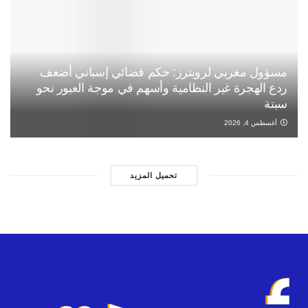
مسؤول مغربي لرويترز: حكم قضائي إسباني أضعف
ردع الهجرة غير النظامية وأسهم في موجة العبور نحو
سبتة
أغسطس 4, 2026
تحميل المزيد