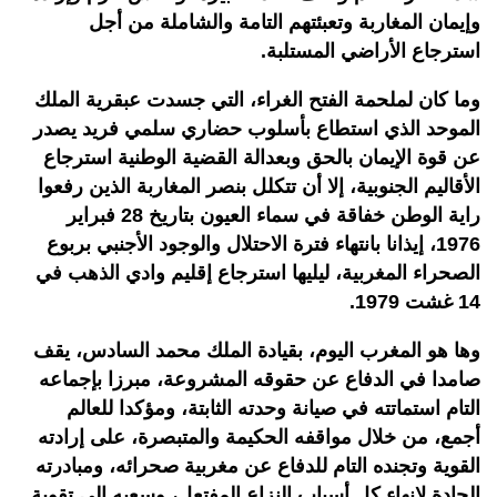
وإيمان المغاربة وتعبئتهم التامة والشاملة من أجل
استرجاع الأراضي المستلبة.
وما كان لملحمة الفتح الغراء، التي جسدت عبقرية الملك
الموحد الذي استطاع بأسلوب حضاري سلمي فريد يصدر
عن قوة الإيمان بالحق وبعدالة القضية الوطنية استرجاع
الأقاليم الجنوبية، إلا أن تتكلل بنصر المغاربة الذين رفعوا
راية الوطن خفاقة في سماء العيون بتاريخ 28 فبراير
1976، إيذانا بانتهاء فترة الاحتلال والوجود الأجنبي بربوع
الصحراء المغربية، ليليها استرجاع إقليم وادي الذهب في
14 غشت 1979.
وها هو المغرب اليوم، بقيادة الملك محمد السادس، يقف
صامدا في الدفاع عن حقوقه المشروعة، مبرزا بإجماعه
التام استماتته في صيانة وحدته الثابتة، ومؤكدا للعالم
أجمع، من خلال مواقفه الحكيمة والمتبصرة، على إرادته
القوية وتجنده التام للدفاع عن مغربية صحرائه، ومبادرته
الجادة لإنهاء كل أسباب النزاع المفتعل، وسعيه إلى تقوية