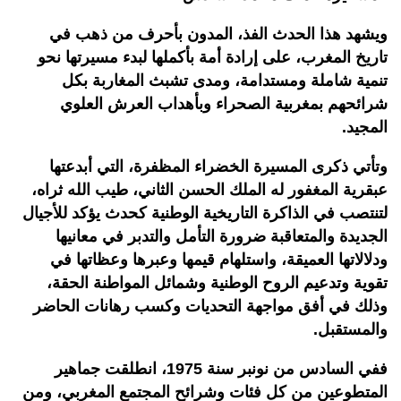
ويشهد هذا الحدث الفذ، المدون بأحرف من ذهب في
تاريخ المغرب، على إرادة أمة بأكملها لبدء مسيرتها نحو
تنمية شاملة ومستدامة، ومدى تشبث المغاربة بكل
شرائحهم بمغربية الصحراء وبأهداب العرش العلوي
المجيد.
وتأتي ذكرى المسيرة الخضراء المظفرة، التي أبدعتها
عبقرية المغفور له الملك الحسن الثاني، طيب الله ثراه،
لتنتصب في الذاكرة التاريخية الوطنية كحدث يؤكد للأجيال
الجديدة والمتعاقبة ضرورة التأمل والتدبر في معانيها
ودلالاتها العميقة، واستلهام قيمها وعبرها وعظاتها في
تقوية وتدعيم الروح الوطنية وشمائل المواطنة الحقة،
وذلك في أفق مواجهة التحديات وكسب رهانات الحاضر
والمستقبل.
ففي السادس من نونبر سنة 1975، انطلقت جماهير
المتطوعين من كل فئات وشرائح المجتمع المغربي، ومن