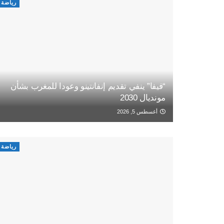
رياضة
“فيفا” ينفي تقديم إنفانتينو وعودا للمغرب بشأن
مونديال 2030
أغسطس 5, 2026
رياضة