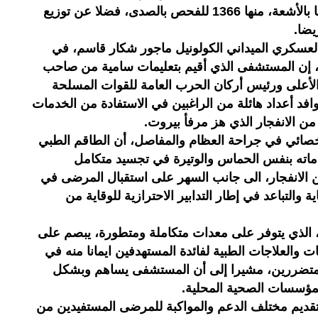
بالتحاليل الطبية، وإجراء 2322 فحصا بالأشعة، منها 1366 للفحص بالصدى، فضلا عن توزيع
عسكري الميداني الكولونيل ماجور شكار قاسم، في
اء، إن المستشفى الذي أقيم بتعليمات سامية من صاحب
الأعلى ورئيس أركان الحرب العامة للقوات المسلحة
وافد أعداد هائلة من الراغبين في الاستفادة من الخدمات
من الانفجار الذي هز مرفأ بيروت.
خصائي في جراحة العظام والمفاصل، أن الطاقم الطبي
ه بنفس الحماس والوتيرة في تجسيد متكامل
 الانفجار، الى جانب السهر على استقبال المرضى في
التباعد في إطار التدابير الاحترازية للوقاية من
 الذي يتوفر على معدات متكاملة ومتطورة، يبصم على
والعلاجات الطبية لفائدة المستهدفين ايمانا منه في
المتضررين، مشيرا إلى أن المستشفى يساهم وبشكل
مؤسسات الصحية المحلية.
م مختلف الدعم والمواكبة للمرضى المستفيدين من