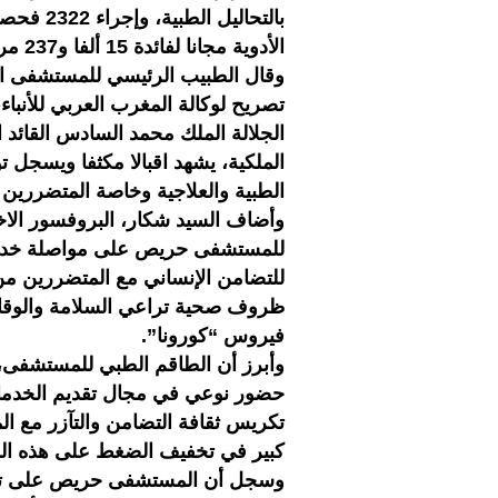
الأدوية مجانا لفائدة 15 ألفا و237 مريضا.
وقال الطبيب الرئيسي للمستشفى ال
تصريح لوكالة المغرب العربي للأنب
الجلالة الملك محمد السادس القائد 
الملكية، يشهد اقبالا مكثفا ويسجل ت
الطبية والعلاجية وخاصة المتضررين 
وأضاف السيد شكار، البروفسور الا
للمستشفى حريص على مواصلة خدمات
للتضامن الإنساني مع المتضررين من
ظروف صحية تراعي السلامة والوقاية و
فيروس “كورونا”.
وأبرز أن الطاقم الطبي للمستشفى،
حضور نوعي في مجال تقديم الخدمات 
تكريس ثقافة التضامن والتآزر مع 
كبير في تخفيف الضغط على هذه ال
وسجل أن المستشفى حريص على تقدي