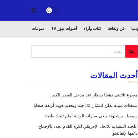
دنيا
فن وثقافة
كتاب وآراء
أصوات نيوز TV
منوعات
أحدث المقالات
مصرع ثلاثيني دهسًا بقطار عند مدخل القصر الكبير
سلطات سبتة تعلن انتشال 80 جثة وتحديد هوية أربعة ضحايا
رسميا.. برشلونة يلغي مباراته الودية أمام اتحاد طنجة
اللجنة التنفيذية للاتحاد الإفريقي لكرة القدم تجدد بالإجماع
دعمها لإنفانتينو