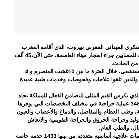
ري الميداني المغربي ببيروت، الذي أقامه المغرب
بهدف تقديم العلاجات الطبية العاجلة للمصابين جراء انفجار ميناء العاصمة، حتى الآن،45 ألف
واستهدفت هذه الخدمات الطبية للمستشفى، خلال الفترة ما بين 10غشت المنصرم و 4
اري، 19 ألفا و191 شخصا والذين تلقوا علاجات وفحوصات وخدمات طبية عديدة
ي يكرس القيم المثلى للتضامن الفعال للمملكة تجاه
هذا البلد المتضرر من آثار الانفجار، 348 عملية جراحية في مختلف التخصصات التي يوفرها
ة، وطب العظام والمفاصل، والدماغ والأعصاب والعيون
توليد وجراحة الحروق والجراحة التقويمية والانعاش
ل، والطب العام.
كما سهر المستشفى على تقديم خدمات علاجية أساسية متعددة من بينها 1433 خدمة خاصة