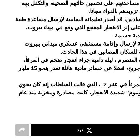
 مساعدتهم على تحسين حالتهم الصحية، والتكفل بهم
ويدهم بالدواء مجانا.
ادس، قد أصدر تعليماته السامية لإرسال مساعدة طبية
 على إثر الانفجار المفجع الذي وقع في ميناء بيروت،
دية جسيمة.
مية لإرسال وإقامة مستشفى عسكري ميداني ببيروت
ة للسكان المصابين في هذا الحادث.
منصرم ، ليلة دامية جراء انفجار ضخم في المرفأ،
خلف 191 قتيلا وأزيد من ستة آلاف جريح، فضلا عن خسائر مادية هائلة تقدر بنحو 15 مليار
ووفق تقديرات رسمية وقع انفجار المرفأ في عنبر 12، الذي قالت السلطات إنه كان يحوي
 الأمونيوم” شديدة الانفجار، كانت مصادرة ومخزنة منذ عام
غرد