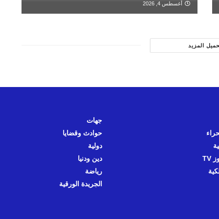
أغسطس 4, 2026
حميل المزيد
جهات
حراء
حوادث وقضايا
ية
دولية
 TV
دين ودنيا
كية
رياضة
الجريدة الورقية