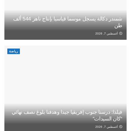
شمندر دكالة يسجل موسما قياسيا بإنتاج ناهز 544 ألف
طن
أغسطس 7, 2026
رياضة
فيلدا: درسنا جنوب إفريقيا جيدا وهدفنا بلوغ نصف نهائي
“كان السيدات”
أغسطس 7, 2026