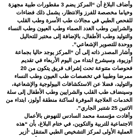
وأضاف البلاغ أن “المركز يضم 3 مقطورات طبية مجهزة
وخياما مخصصة للفرز والانتظار، يشمل ذلك فضاءات
للفحص الطبي في مجالات طب الأسرة وطب القلب
والشرايين وطب الغدد الصماء وطب العيون وطب النساء
والتوليد وطب الأطفال، بالإضافة إلى مختبر للتحاليل
ووحدة للتصوير الإشعاعي”.
وأشار المصدر ذاته إلى أن “المركز يوجد حاليا بجماعة
أوزيوة، وسيشرع ابتداء من اليوم الأربعاء في تقديم
فحوصات متنوعة تحت إشراف فريق يتكون من 20
ممرضا وطبيبا في تخصصات طب العيون وطب النساء
والتوليد، فضلا عن الاستكشافات البيولوجية والإشعاعية،
وسينضاف طب القلب والشرايين وطب الأطفال إلى سلة
الخدمات العلاجية الموفرة لساكنة منطقة أولوز، ابتداء من
الاثنين 25 شتنبر الجاري”.
وأفادت مؤسسة محمد السادس للنهوض بالأعمال
الاجتماعية للتربية والتكوين، في ختام البلاغ، بأن “هذه
العملية الأولى لمركز التشخيص الطبي المتنقل ‘أزير