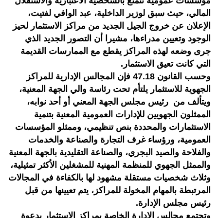
مؤسسات عمومية تتمتع بالشخصية الاعتبارية والاستقلال
المالي، حيث سبق لوزير الداخلية، عبد الوافي لفتيت،
الإعلان عن خروج الجيل الجديد من مراكز الاستثمار لحيز
الوجود وتعيين مدراءها، مشيرا أن التصور الجديد الذي
جرى وضعه لهذه المراكز يقطع مع الممارسات القديمة
التي كانت تعيق الاستثمار.
وحسب القانون 47.18 فإن المجالس الإدارية للمراكز
الجهوية للاستثمار يلتأم تحت رئاسة والي الجهة المعنية،
ويتألف من رئيس مجلس الجهة المعني أو أحد نوابه،
الممثلون الجهويين للإدارات العمومية المعنية بتنمية
الاستثمارات والمحددة بنص تنظيمي، وممثلو المؤسسات
العمومية، ورؤساء غرف التجارة والصناعة والخدمات
والفلاحة والصيد البجري، والصناعة التقليدية بالجهة المعنية
والممثل الجهوي للمنظمة المهنية للمشغلين الأكثر تمثيلية،
وثلاث شخصيات مستقلة مشهود لها بالكفاءة في المجالات
المرتبطة بالمهام المخولة للمراكز، يتم تعيينها من قبل
رئيس مجلس الإدارة.
وتجتمع مجالس الإدارة الخاصة بمراكز الاستثمار بدعوة