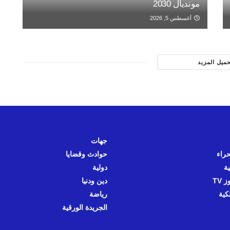
مونديال 2030
أغسطس 5, 2026
حميل المزيد
جهات
حراء
حوادث وقضايا
ية
دولية
 TV
دين ودنيا
كية
رياضة
الجريدة الورقية