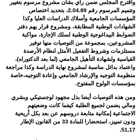
واقترح المجلس ضمن رأي بشأن مشروع مرسوم بتغيير
وتتميم المرسوم رقم 2.04.89، بتحديد اختصاص
المؤسسات الجامعية وأسلاك الدراسات العليا وكذا
الشهادات الوطنية المطابقة، ومشروع قرار يهم دفتر
الضوابط البيداغوجية الوطنية لسلك الإجازة، مواكبة
المشروعين، بمجموعة من التوصيات منها توفير
مستلزمات وشروط التفعيل الأمثل لنظام الأرصدة
القياسية ولشهادة التأهيل الجامعي (لما بعد الدكتوراه)،
واعتماد بدائل مناسبة لمشروع نهاية الدراسة وكذا مراجعة
منظومة التوجيه والإرشاد الجامعي وإعادة التوجيه،خاصة
بمؤسسات الولوج المفتوح.
ومن هذه التوصيات أيضا بذل مجهود لوجستيكي وبشري
ومالي يضمن لجميع الطلبة كيفما كانت وضعيتهم
الاجتماعية إمكانية متابعة دروسهم عن بعد بكل أريحية
ودون تمييز، استحضارا للمادة 33 من القانون الإطار
51.17.