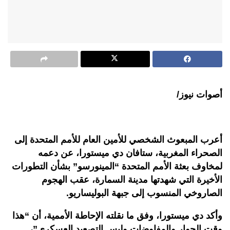
أصوات نيوز/
أعرب المبعوث الشخصي للأمين العام للأمم المتحدة إلى
الصحراء المغربية، ستافان دي ميستورا، عن دعمه
لمخاوف بعثة الأمم المتحدة “المينورسو” بشأن التطورات
الأخيرة التي شهدتها مدينة السمارة، عقب الهجوم
الصاروخي المنسوب إلى جبهة البوليساريو.
وأكد دي ميستورا، وفق ما نقلته الإحاطة الأممية، أن “هذا
وقت الحوار والمفاوضات وليس التصعيد العسكري”،