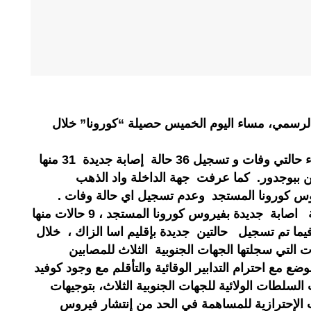
رسمي، مساء اليوم الخميس حصيلة “كورونا” خلال
شهدت جهة العيون الساقية الحمراء حالتي وفات و تسجيل 36 حالة إصابة جديدة 31 منها
، وحالتين ببوجدور. كما عرفت جهة الداخلة واد الذهب
بدورها سجلت جهة كليميم 11 حالة اصابة جديدة بفيروس كورونا المستجد ، 9 حالات منها
يما تم تسجيل حالتين جديدة بإقليم اسا الزاك ، خلال
لات التي سجلتها الجهات الجنوبية الثلاث للمصابين
مع الوضع مع احترام التدابير الوقائية والتأقلم مع وجود كوفيد
السلطات الولائية للجهات الجنوبية الثلاث، بتوجيهات
 الإحترازية للمساهمة في الحد من إنتشار فيروس